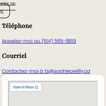
crire un
ge
Téléphone
Appelez-moi au (514) 565-8819
Courriel
Contactez-moi à ts@sophieoreilly.ca