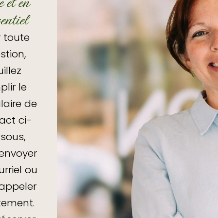
e et en
entiel
 toute
stion,
illez
lir le
laire de
act ci-
sous,
envoyer
rriel ou
appeler
tement.