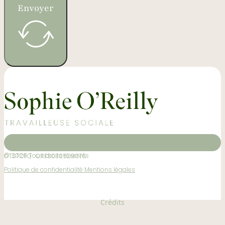
Envoyer
© 2026 Tous droits réservés
OTSTCFQ : ORES0305290TS
Politique de confidentialité
Mentions légales
Crédits